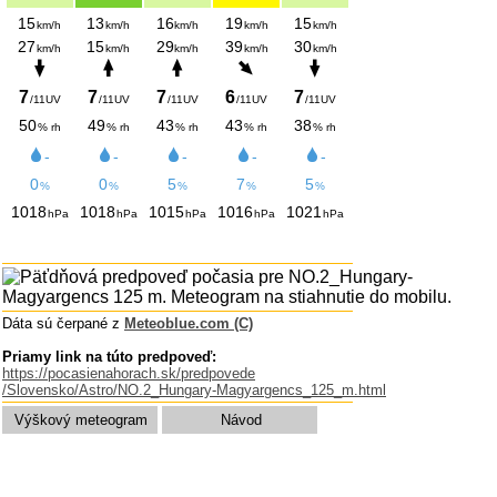
Dáta sú čerpané z
Meteoblue.com (C)
Priamy link na túto predpoveď:
https://pocasienahorach.sk/predpovede
/Slovensko/Astro/NO.2_Hungary-Magyargencs_125_m.html
Výškový meteogram
Návod